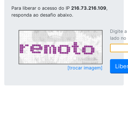
Para liberar o acesso
do IP
216.73.216.109
,
responda ao desafio abaixo.
Digite 
lado no
[trocar imagem]