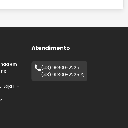
Atendimento
enda em
(43) 99800-2225
 PR
(43) 99800-2225
 Loja 11 -
R