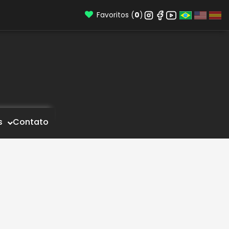
Favoritos (
0
)
s
Contato