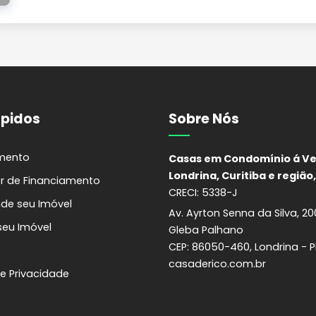
ápidos
Sobre Nós
mento
Casas em Condomínio á V
Londrina, Curitiba e região,
r de Financiamento
CRECI: 5338-J
de seu Imóvel
Av. Ayrton Senna da Silva, 200,
seu Imóvel
Gleba Palhano
CEP:
86050-460
,
Londrina
-
P
casaderico.com.br
de Privacidade