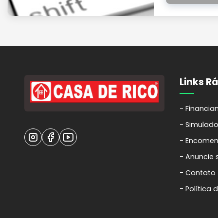
Links R
Financia
Simulado
Encomen
Anuncie 
Contato
Política 