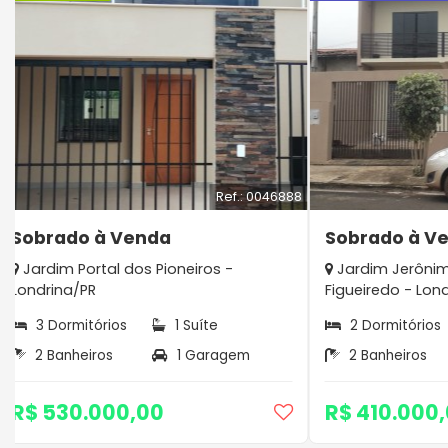
Ref.: 0046888
Sobrado à Venda
Sobrado à V
Jardim Portal dos Pioneiros -
Jardim Jerônim
Londrina/PR
Figueiredo - Lon
3 Dormitórios
1 Suíte
2 Dormitórios
2 Banheiros
1 Garagem
2 Banheiros
R$ 530.000,00
R$ 410.000