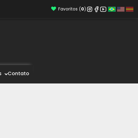
Favoritos (
0
)
s
Contato