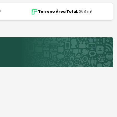
²
Terreno Área Total:
268 m²