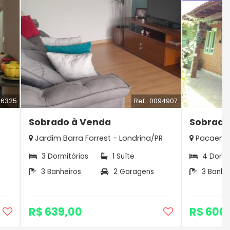
56325
Ref.: 0094907
Sobrado à Venda
Sobrado
Jardim Barra Forrest - Londrina/PR
Pacaembu
3 Dormitórios
1 Suíte
4 Dormi
3 Banheiros
2 Garagens
3 Banhe
R$ 639,00
R$ 600