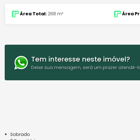
Área Total:
268 m²
Área Pr
Tem interesse neste imóvel?
Deixe sua mensagem, será um prazer atendê-l
Sobrado