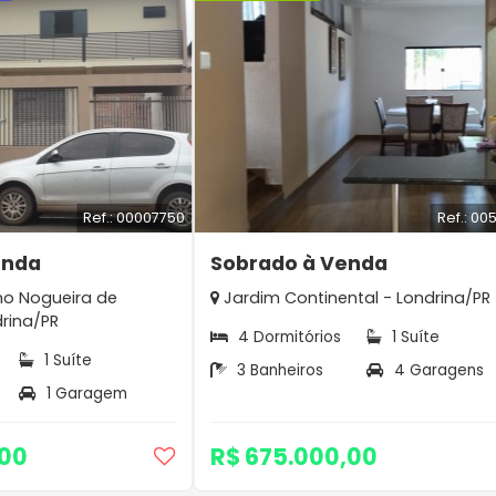
Ref.: 00007750
Ref.: 00
enda
Sobrado à Venda
o Nogueira de
Jardim Continental - Londrina/PR
drina/PR
4 Dormitórios
1 Suíte
1 Suíte
3 Banheiros
4 Garagens
1 Garagem
,00
R$ 675.000,00