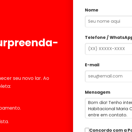
Nome
Telefone / WhatsAp
urpreenda-
E-mail
ecer seu novo lar. Ao
leta:
Mensagem
abamento.
sta.
Concordo com a
Po